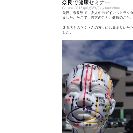
奈良で健康セミナー
Posted
2016年8月29日
by
umechan
先日、奈良県で、友人のヨガインストラク
ました。そこで、漢方のこと、健康のこと
３５名ものたくさんの方々にお集まりいた
した。