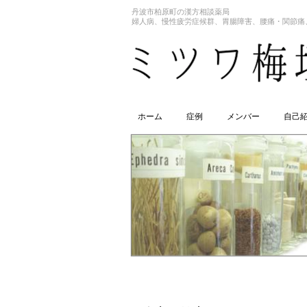
丹波市柏原町の漢方相談薬局
婦人病、慢性疲労症候群、胃腸障害、腰痛・関節痛
ホーム
症例
メンバー
自己