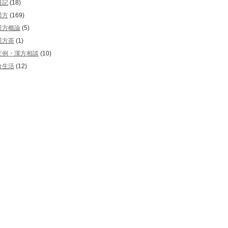
日記
(18)
漢方
(169)
漢方概論
(5)
漢方茶
(1)
症例・漢方相談
(10)
食生活
(12)