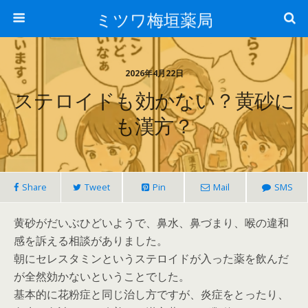
ミツワ梅垣薬局
2026年4月22日
ステロイドも効かない？黄砂に
も漢方？
Share
Tweet
Pin
Mail
SMS
黄砂がだいぶひどいようで、鼻水、鼻づまり、喉の違和
感を訴える相談がありました。
朝にセレスタミンというステロイドが入った薬を飲んだ
が全然効かないということでした。
基本的に花粉症と同じ治し方ですが、炎症をとったり、